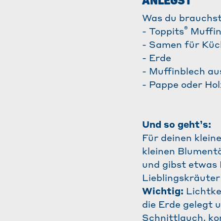
ANLEGST
Was du brauchst
®
- Toppits
Muffi
- Samen für Küc
- Erde
- Muffinblech au
- Pappe oder Hol
Und so geht’s:
Für deinen klein
kleinen Blumentö
und gibst etwas 
Lieblingskräuter
Wichtig:
Lichtke
die Erde gelegt 
Schnittlauch, ko