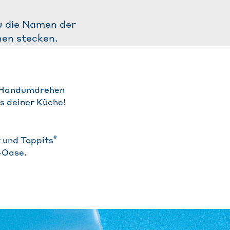
du die Namen der
hen stecken.
m Handumdrehen
s deiner Küche!
®
r und Toppits
-Oase.