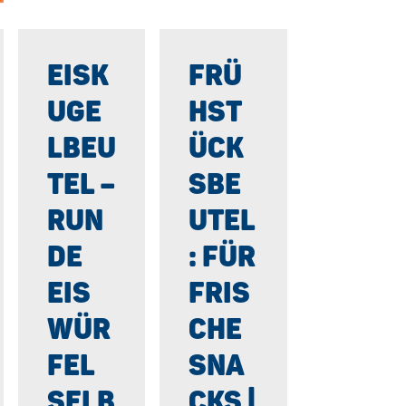
EISK
FRÜ
UGE
HST
LBEU
ÜCK
TEL –
SBE
RUN
UTEL
DE
: FÜR
EIS
FRIS
WÜR
CHE
FEL
SNA
SELB
CKS |