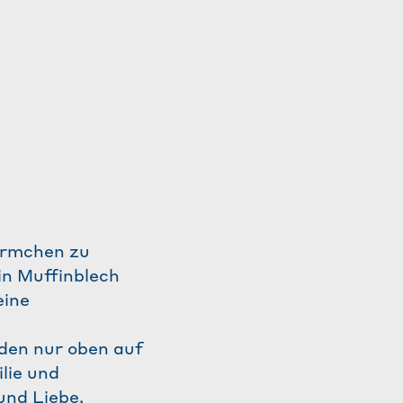
örmchen zu
in Muffinblech
eine
rden nur oben auf
lie und
und Liebe.