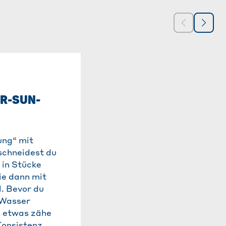
SCHRITT 3
ER-SUN-
BEFÜLLE DIE
EISBEUTELKUGEL
ung“ mit
Nun lässt es sich ganz
schneidest du
mit einem Trichter od
 in Stücke
Messbecher in den
ie dann mit
Eiskugelbeutel füllen. 
. Bevor du
du keinen Mörser habe
 Wasser
kannst du auch eine Se
s etwas zähe
Aloe Vera Blätter sch
Konsistenz
das Gel mit einem Löff