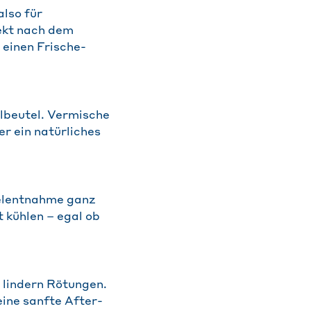
also für
rekt nach dem
 einen Frische-
elbeutel. Vermische
er ein natürliches
zelentnahme ganz
t kühlen – egal ob
 lindern Rötungen.
eine sanfte After-