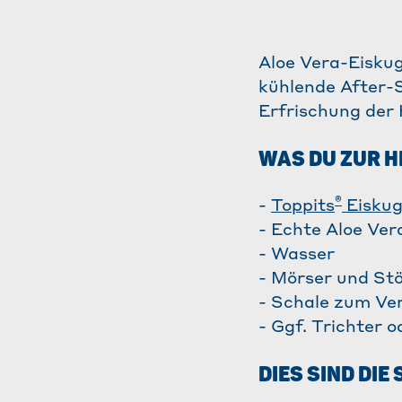
​Aloe Vera-Eisku
kühlende After-
Erfrischung der
WAS DU ZUR 
®
-
Toppits
Eiskug
- Echte Aloe Ver
- Wasser
- Mörser und Stö
- Schale zum Ve
- Ggf. Trichter 
DIES SIND DIE