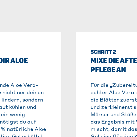
SCHRITT 2
DIR ALOE
MIXE DIE AFT
PFLEGE AN
ende Aloe Vera-
Für die „Zubereit
e nicht nur deinen
echter Aloe Vera 
lindern, sondern
die Blätter zuerst
aut kühlen und
und zerkleinerst s
ein wenig
Mörser und Stößel
nötigst du auf
das Ergebnis mit
0% natürliche Aloe
mischt, damit da
tige Gel erhältst
Gel eine flüssige 