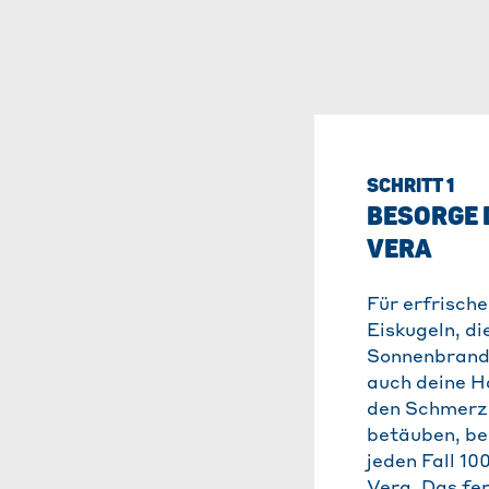
SCHRITT 1
BESORGE 
VERA
Für erfrisch
Eiskugeln, di
Sonnenbrand 
auch deine H
den Schmerz 
betäuben, be
jeden Fall 10
Vera. Das fer