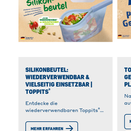
SILIKONBEUTEL:
TO
WIEDERVERWENDBAR &
GE
VIELSEITIG EINSETZBAR |
PL
®
TOPPITS
Na
au
Entdecke die
®
di
wiederverwendbaren Toppits
Ge
Silikonbeutel! ✓ Ideal zum
Kü
Einfrieren, Aufbewahren & für
MEHR ERFAHREN