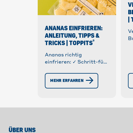
V
B
|
ANANAS EINFRIEREN:
V
ANLEITUNG, TIPPS &
B
®
TRICKS | TOPPITS
g
e
Ananas richtig
Q
einfrieren: ✓ Schritt-für-
M
Schritt Anleitung, ✓
Tipps zur Vorbereitung &
MEHR ERFAHREN
Haltbarkeit. » So bleibt
sie frisch & lecker!
ÜBER UNS