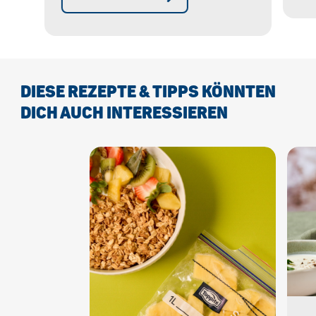
Na
unterwegs. ✓
Mikrowellengeeignet &
auslaufsicher. » Jetzt online
kaufen!
DIESE REZEPTE & TIPPS KÖNNTEN
DICH AUCH INTERESSIEREN