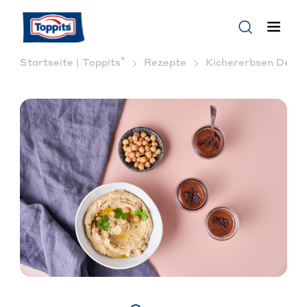
®
Startseite | Toppits
Rezepte
Kichererbsen Desse