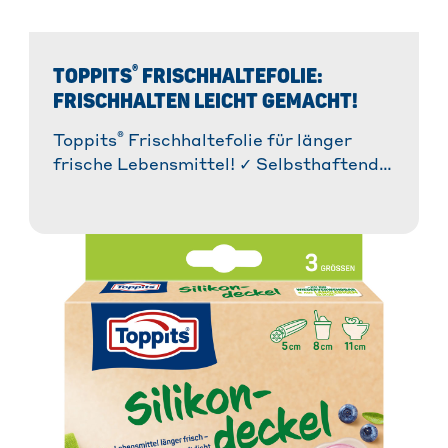
®
TOPPITS
FRISCHHALTEFOLIE:
FRISCHHALTEN LEICHT GEMACHT!
®
Toppits
Frischhaltefolie für länger
frische Lebensmittel! ✓ Selbsthaftend &
®
anschmiegsam ✓ Easy-Cut-System
für
einfaches Abreißen » Jetzt entdecken!