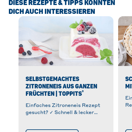
DIESE REZEPTE & TIPPS KÖNNTEN
DICH AUCH INTERESSIEREN
SELBSTGEMACHTES
SC
ZITRONENEIS AUS GANZEN
MI
®
FRÜCHTEN | TOPPITS
Ei
Re
Einfaches Zitroneneis Rezept
Sc
gesucht? ✓ Schnell & lecker
Ti
selbstgemachtes Eis aus Bio-
» 
Zitronen – ganz ohne Sahne! ✓