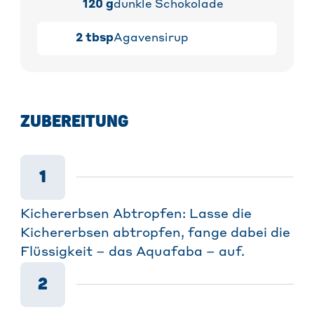
120
g
dunkle Schokolade
2
tbsp
Agavensirup
ZUBEREITUNG
1
Kichererbsen Abtropfen: Lasse die
Kichererbsen abtropfen, fange dabei die
Flüssigkeit – das Aquafaba – auf.
2