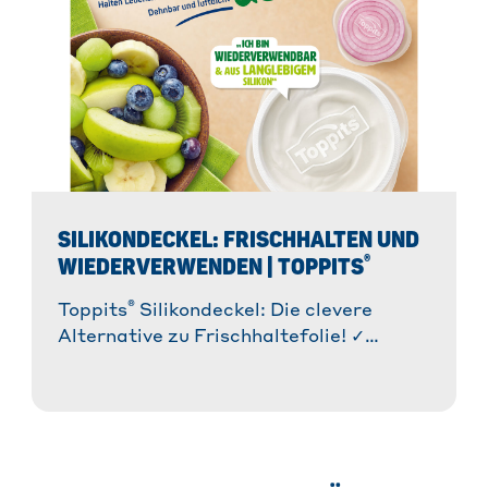
SILIKONDECKEL: FRISCHHALTEN UND
®
WIEDERVERWENDEN | TOPPITS
®
Toppits
Silikondeckel: Die clevere
Alternative zu Frischhaltefolie! ✓
Wiederverwendbar & flexibel. ✓ Für
Kühlschrank & Mikrowelle. » Mehr
erfahren!