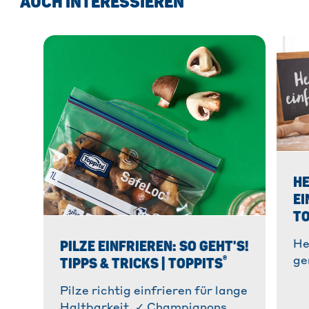
AUCH INTERESSIEREN
HE
EI
TO
PILZE EINFRIEREN: SO GEHT'S!
He
®
TIPPS & TRICKS | TOPPITS
ge
An
Pilze richtig einfrieren für lange
& 
Haltbarkeit. ✓ Champignons,