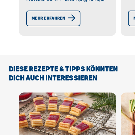
ma
Pfifferlinge & Co. vorbereiten &
auftauen. ✓ Schritt-für-
MEHR ERFAHREN
Schritt-Anleitung & Tipps. »
Mehr erfahren!
DIESE REZEPTE & TIPPS KÖNNTEN
DICH AUCH INTERESSIEREN