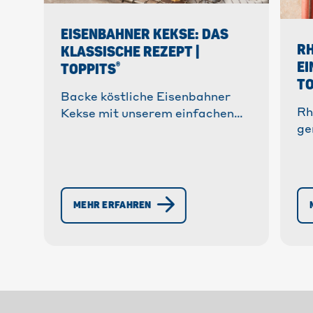
EISENBAHNER KEKSE: DAS
RH
KLASSISCHE REZEPT |
EI
®
TOPPITS
TO
Backe köstliche Eisenbahner
Rh
Kekse mit unserem einfachen
ge
Rezept! ✓ Knuspriger
An
Mürbeteig ✓ feine
Vo
Marzipancreme ✓ fruchtige
bl
Marmelade » Jetzt entdecken!
er
MEHR ERFAHREN