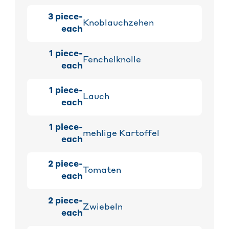
3
piece-
Knoblauchzehen
each
1
piece-
Fenchelknolle
each
1
piece-
Lauch
each
1
piece-
mehlige Kartoffel
each
2
piece-
Tomaten
each
2
piece-
Zwiebeln
each