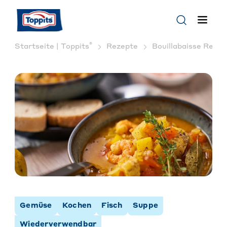
®
Startseite | Toppits
Rezepte
Bouillabaisse Rezep
Gemüse
Kochen
Fisch
Suppe
Wiederverwendbar