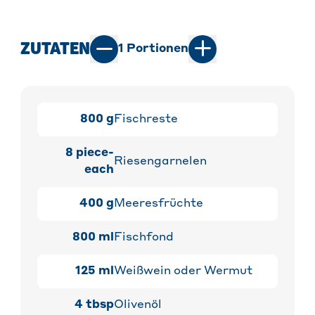
ZUTATEN
1
Portionen
800
g
Fischreste
8
piece-
Riesengarnelen
each
400
g
Meeresfrüchte
800
ml
Fischfond
125
ml
Weißwein oder Wermut
4
tbsp
Olivenöl