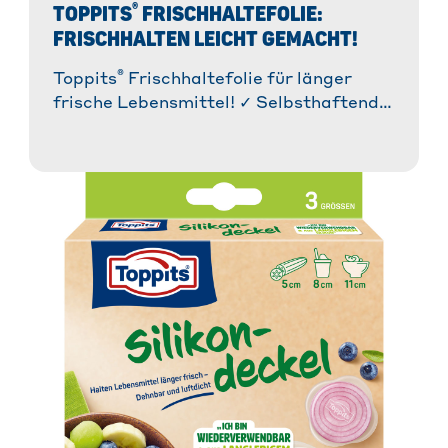
®
TOPPITS
FRISCHHALTEFOLIE:
FRISCHHALTEN LEICHT GEMACHT!
®
Toppits
Frischhaltefolie für länger
frische Lebensmittel! ✓ Selbsthaftend &
®
anschmiegsam ✓ Easy-Cut-System
für
einfaches Abreißen » Jetzt entdecken!