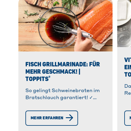
VI
FISCH GRILLMARINADE: FÜR
EI
MEHR GESCHMACK! |
TO
®
TOPPITS
Da
So gelingt Schweinebraten im
Re
Bratschlauch garantiert! ✓
Ti
Einfaches Rezept, super saftig
Zu
& zart. ✓ Tipps & Tricks für die
Br
MEHR ERFAHREN
perfekte Kruste » Jetzt
ausprobieren!