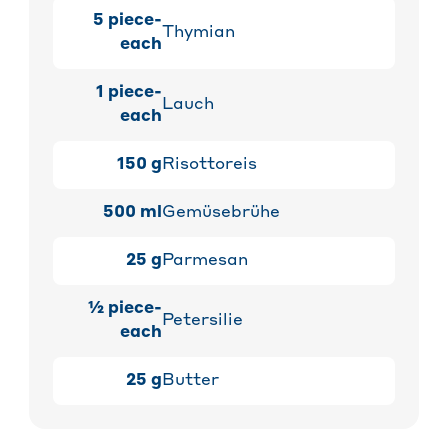
5
piece-
Thymian
each
1
piece-
Lauch
each
150
g
Risottoreis
500
ml
Gemüsebrühe
25
g
Parmesan
½
piece-
Petersilie
each
25
g
Butter