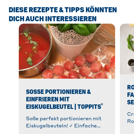
DIESE REZEPTE & TIPPS KÖNNTEN
DICH AUCH INTERESSIEREN
RO
SOSSE PORTIONIEREN & E
F
INFRIEREN MIT E
S
®
ISKUGELBEUTEL | TOPPITS
Cr
Soße perfekt portionieren mit
Ro
Eiskugelbeuteln! ✓ Einfache
ga
Anwendung ✓ Kein Soßen-