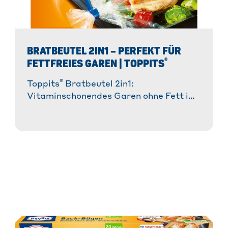
BRATBEUTEL 2IN1 – PERFEKT FÜR
®
FETTFREIES GAREN | TOPPITS
®
Toppits
Bratbeutel 2in1:
Vitaminschonendes Garen ohne Fett im
®
Ofen & Mikrowelle.✓ OptiVit
Ventil ✓
Kalte Seite für einfache Entnahme. »
Jetzt entdecken!