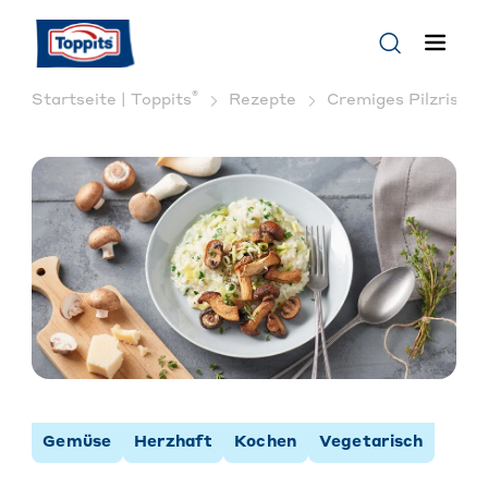
®
Startseite | Toppits
Rezepte
Cremiges Pilzrisott
Gemüse
Herzhaft
Kochen
Vegetarisch