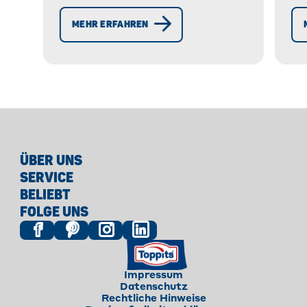
Be
Überschuss mehr. » Jetzt
Do
MEHR ERFAHREN
entdecken, wie's geht!
Br
Sn
ÜBER UNS
SERVICE
BELIEBT
FOLGE UNS
Impressum
Datenschutz
Rechtliche Hinweise