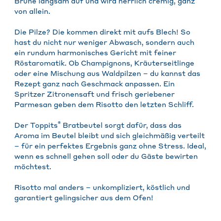
Brühe langsam auf und wird herrlich cremig, ganz
von allein.
Die Pilze? Die kommen direkt mit aufs Blech! So
hast du nicht nur weniger Abwasch, sondern auch
ein rundum harmonisches Gericht mit feiner
Röstaromatik. Ob Champignons, Kräuterseitlinge
oder eine Mischung aus Waldpilzen – du kannst das
Rezept ganz nach Geschmack anpassen. Ein
Spritzer Zitronensaft und frisch geriebener
Parmesan geben dem Risotto den letzten Schliff.
®
Der Toppits
Bratbeutel sorgt dafür, dass das
Aroma im Beutel bleibt und sich gleichmäßig verteilt
– für ein perfektes Ergebnis ganz ohne Stress. Ideal,
wenn es schnell gehen soll oder du Gäste bewirten
möchtest.
Risotto mal anders – unkompliziert, köstlich und
garantiert gelingsicher aus dem Ofen!