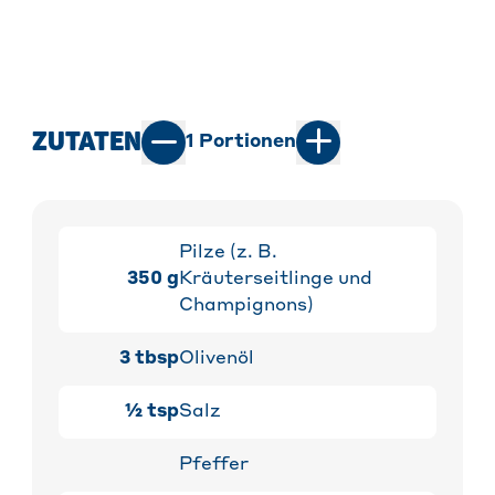
ZUTATEN
1
Portionen
Pilze (z. B.
350
g
Kräuterseitlinge und
Champignons)
3
tbsp
Olivenöl
½
tsp
Salz
Pfeffer