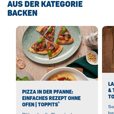
AUS DER KATEGORIE
BACKEN
LA
& 
PIZZA IN DER PFANNE:
TO
EINFACHES REZEPT OHNE
®
OFEN | TOPPITS
Sa
ba