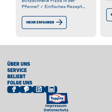
Blitzschnelle Pizza in der
mi
Pfanne? ✓ Einfaches Rezept
An
ohne Ofen. ✓ Knuspriger Boden
Sc
& leckerer Belag. ✓ Tipps &
MEHR ERFAHREN
er
Tricks für deine Pfannenpizza! »
Mehr erfahren!
ÜBER UNS
SERVICE
BELIEBT
FOLGE UNS
Impressum
Datenschutz