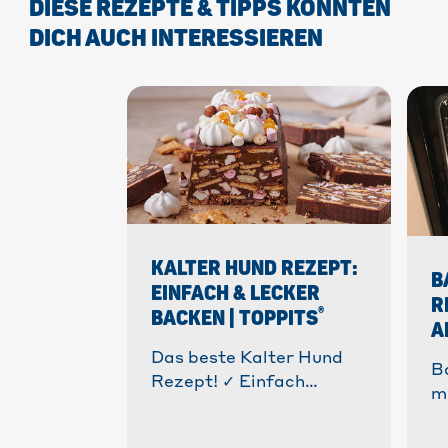
DIESE REZEPTE & TIPPS KÖNNTEN
DICH AUCH INTERESSIEREN
KALTER HUND REZEPT:
B
EINFACH & LECKER
R
®
BACKEN | TOPPITS
A
Das beste Kalter Hund
B
Rezept! ✓ Einfach
m
zubereitet, ohne Backen.
✓ 
✓ Mit vielen Tipps &
e