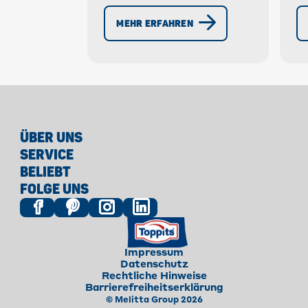
Variationen für deine
S
perfekte Kalte
MEHR ERFAHREN
S
Schnauze. » Jetzt
p
Rezept entdecken!
ÜBER UNS
SERVICE
BELIEBT
FOLGE UNS
Impressum
Datenschutz
Rechtliche Hinweise
Barrierefreiheitserklärung
© Melitta Group 2026