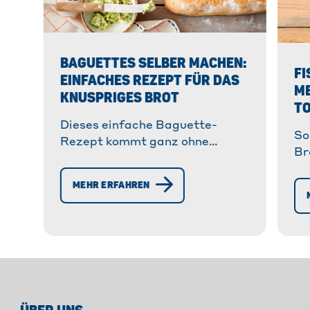
BAGUETTES SELBER MACHEN:
FI
EINFACHES REZEPT FÜR DAS
ME
KNUSPRIGES BROT
TO
Dieses einfache Baguette-
So
Rezept kommt ganz ohne
Br
®
Kneten aus. Mit Toppits
Ei
®
Alufolie und Toppits
MEHR ERFAHREN
& 
Backpapier entsteht die
pe
perfekte Form – ideal zum
au
Grillen, für Feste oder einfach
zum Abendbrot!