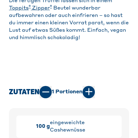
Die fertigen Trüffel lassen sich in einem
®
®
Toppits
Zipper
Beutel wunderbar
aufbewahren oder auch einfrieren – so hast
du immer einen kleinen Vorrat parat, wenn die
Lust auf etwas Süßes kommt. Einfach, vegan
und himmlisch schokoladig!
ZUTATEN
1
Portionen
eingeweichte
100
g
Cashewnüsse