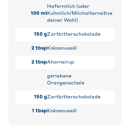
Hafermilch (oder
100
ml
Kuhmilch/Milchalternative
deiner Wahl)
150
g
Zartbitterschokolade
2
tbsp
Kokosnussöl
2
tbsp
Ahornsirup
geriebene
Orangenschale
150
g
Zartbitterschokolade
1
tbsp
Kokosnussöl