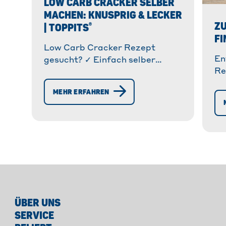
LOW CARB CRACKER SELBER
MACHEN: KNUSPRIG & LECKER
ZU
®
| TOPPITS
FI
Low Carb Cracker Rezept
En
gesucht? ✓ Einfach selber
Re
machen mit unserer Anleitung ✓
Rä
Knusprig & lecker. ✓ Ideal für
MEHR ERFAHREN
pe
Dips. » Jetzt Low-Carb Cracker
od
backen!
ÜBER UNS
SERVICE