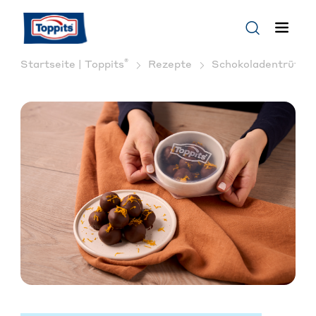
®
Startseite | Toppits
Rezepte
Schokoladentrüffel