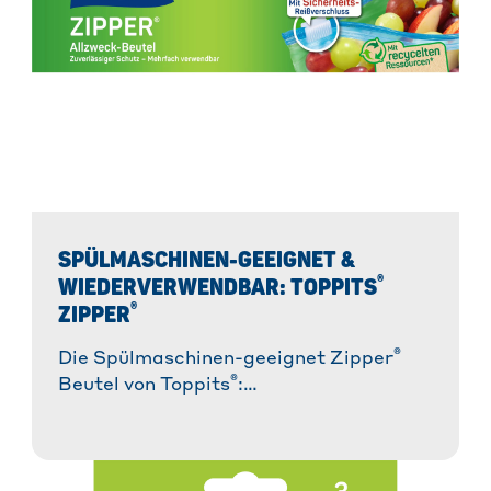
SPÜLMASCHINEN-GEEIGNET &
®
WIEDERVERWENDBAR: TOPPITS
®
ZIPPER
®
Die Spülmaschinen-geeignet Zipper
®
Beutel von Toppits
:
Wiederverwendbares Allround-Talent in
der Küche und im Alltag. Vielseitig,
reißfest, dicht & nachhaltig!