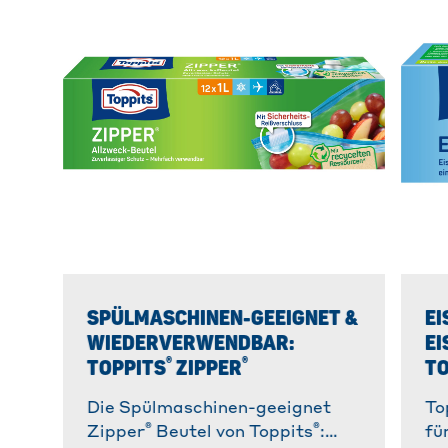
SPÜLMASCHINEN-GEEIGNET &
EI
WIEDERVERWENDBAR:
EI
®
®
TOPPITS
ZIPPER
TO
Die Spülmaschinen-geeignet
To
®
®
Zipper
Beutel von Toppits
:
fü