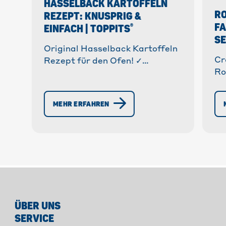
HASSELBACK KARTOFFELN
RO
REZEPT: KNUSPRIG &
F
®
EINFACH | TOPPITS
S
Original Hasselback Kartoffeln
Cr
Rezept für den Ofen! ✓
Ro
Knusprig & lecker ✓ Einfache
®
ga
Zubereitung mit Toppits
Be
Alufolie. » Jetzt das Rezept
MEHR ERFAHREN
Do
entdecken und genießen!
Br
Sn
ÜBER UNS
SERVICE