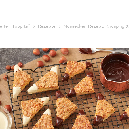
®
eite | Toppits
Rezepte
Nussecken Rezept: Knusprig & 