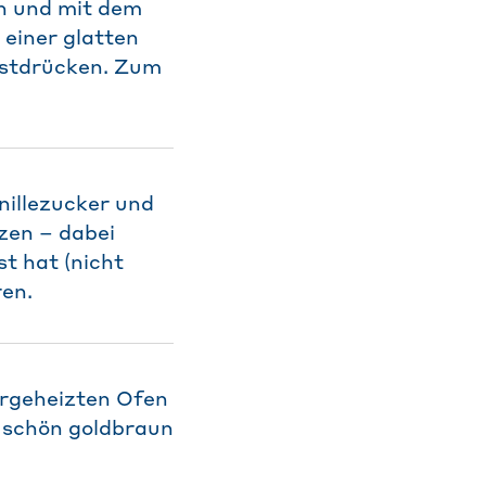
n und mit dem
 einer glatten
estdrücken. Zum
nillezucker und
zen – dabei
t hat (nicht
ren.
orgeheizten Ofen
e schön goldbraun