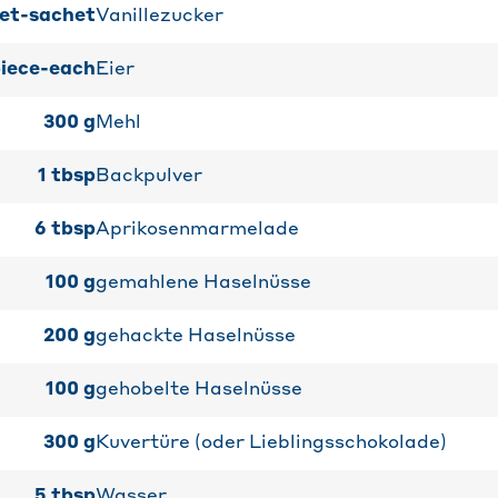
et-sachet
Vanillezucker
iece-each
Eier
300
g
Mehl
1
tbsp
Backpulver
6
tbsp
Aprikosenmarmelade
100
g
gemahlene Haselnüsse
200
g
gehackte Haselnüsse
100
g
gehobelte Haselnüsse
300
g
Kuvertüre (oder Lieblingsschokolade)
5
tbsp
Wasser