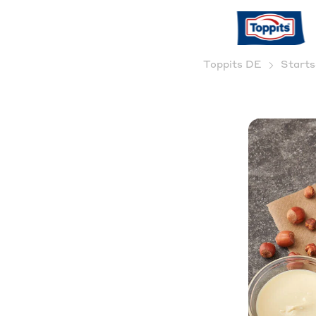
Toppits DE
Starts