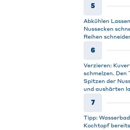
5
Abkühlen Lassen
Nussecken schne
Reihen schneiden
6
Verzieren: Kuve
schmelzen. Den T
Spitzen der Nuss
und aushärten la
7
Tipp: Wasserbad 
Kochtopf bereits