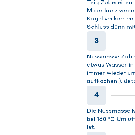
Teig Zubereiten
Mixer kurz verrü
Kugel verkneten.
Schluss dünn mi
3
Nussmasse Zubere
etwas Wasser in 
immer wieder umr
aufkochen!). Jet
4
Die Nussmasse M
bei 160 °C Umluf
ist.