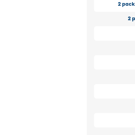
2
pack
2
p