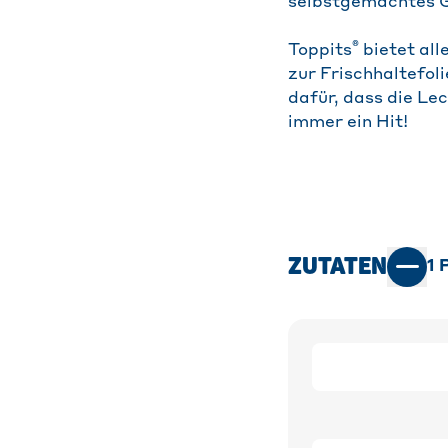
selbstgemachtes 
®
Toppits
bietet all
zur Frischhaltefol
dafür, dass die Le
immer ein Hit!
ZUTATEN
1
P