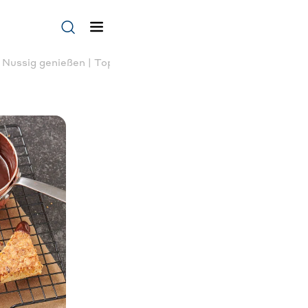
®
Nussig genießen | Toppits