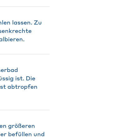
len lassen. Zu
 senkrechte
lbieren.
serbad
sig ist. Die
ost abtropfen
nen größeren
er befüllen und