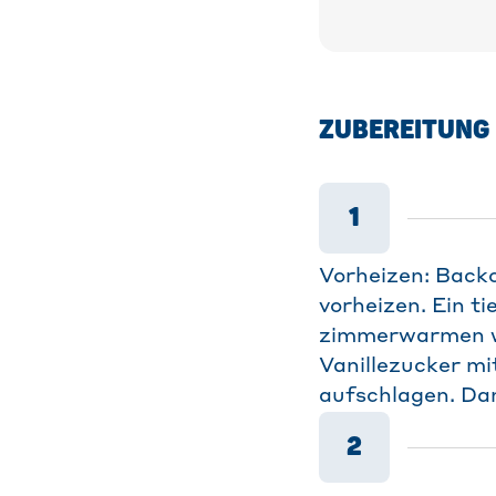
ZUBEREITUNG
1
Vorheizen: Backo
vorheizen. Ein t
zimmerwarmen we
Vanillezucker mi
aufschlagen. Da
2