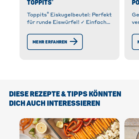
®
TOPPITS
P
®
Toppits
Eiskugelbeutel: Perfekt
Ge
für runde Eiswürfel! ✓ Einfach
ve
befüllen & entnehmen. ✓ 35%
Po
aufbereitete Reststoffe » Jetzt
Ti
MEHR ERFAHREN
entdecken!
Me
DIESE REZEPTE & TIPPS KÖNNTEN
DICH AUCH INTERESSIEREN