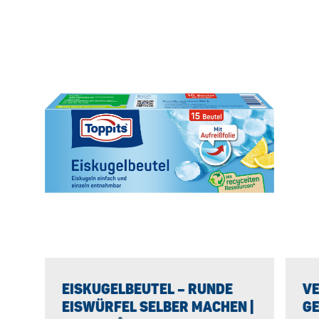
EISKUGELBEUTEL – RUNDE
VE
EISWÜRFEL SELBER MACHEN |
GE