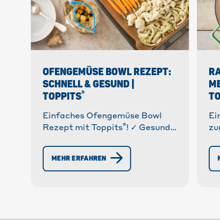
OFENGEMÜSE BOWL REZEPT:
RA
SCHNELL & GESUND |
ME
®
TOPPITS
TO
Einfaches Ofengemüse Bowl
Ei
®
Rezept mit Toppits
! ✓ Gesund
zu
& lecker ✓ Vielfältige
Ti
Variationen. » Entdecke unser
Vi
MEHR ERFAHREN
Rezept und genieße eine
Sa
köstliche Mahlzeit!