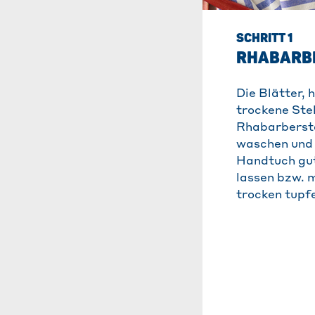
SCHRITT 1
RHABARB
Die Blätter, 
trockene Stel
Rhabarberst
waschen und
Handtuch gu
lassen bzw. 
trocken tupf