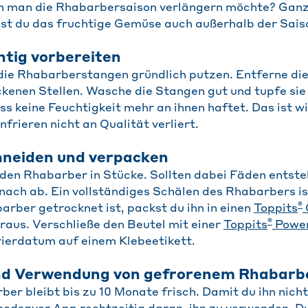
n man die Rhabarbersaison verlängern möchte? Ganz
nst du das fruchtige Gemüse auch außerhalb der Sais
htig vorbereiten
 die Rhabarberstangen gründlich putzen. Entferne die
ckenen Stellen. Wasche die Stangen gut und tupfe sie
s keine Feuchtigkeit mehr an ihnen haftet. Das ist wi
frieren nicht an Qualität verliert.
neiden und verpacken
den Rhabarber in Stücke. Sollten dabei Fäden entste
nach ab. Ein vollständiges Schälen des Rhabarbers is
®
ber getrocknet ist, packst du ihn in einen
Toppits
®
eraus. Verschließe den Beutel mit einer
Toppits
Powe
ierdatum auf einem Klebeetikett.
und Verwendung von gefrorenem Rhabarb
er bleibt bis zu 10 Monate frisch. Damit du ihn nicht 