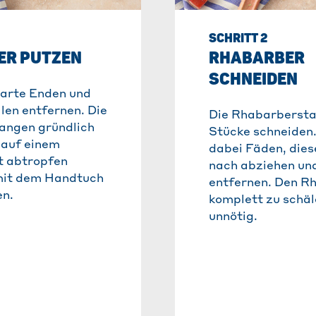
SCHRITT 2
ER PUTZEN
RHABARBER
SCHNEIDEN
harte Enden und
len entfernen. Die
Die Rhabarbersta
angen gründlich
Stücke schneiden
 auf einem
dabei Fäden, dies
t abtropfen
nach abziehen un
mit dem Handtuch
entfernen. Den R
en.
komplett zu schäle
unnötig.