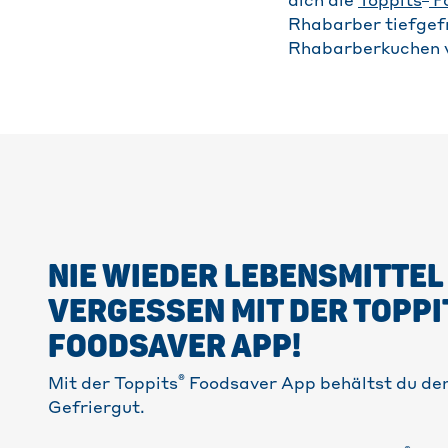
dich die
Toppits
F
Rhabarber tiefgef
Rhabarberkuchen v
NIE WIEDER LEBENSMITTEL
VERGESSEN MIT DER TOPPI
FOODSAVER APP!
®
Mit der Toppits
Foodsaver App behältst du den
Gefriergut.