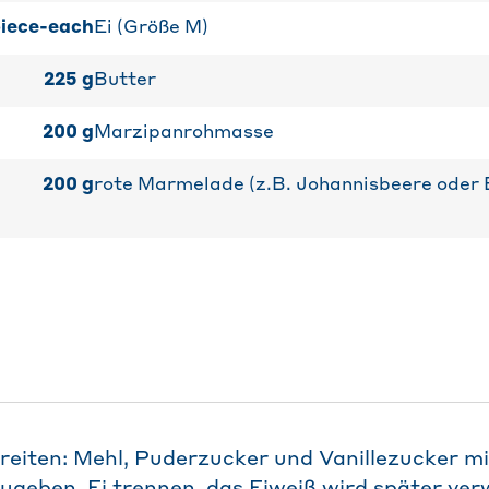
iece-each
Ei (Größe M)
225
g
Butter
200
g
Marzipanrohmasse
200
g
rote Marmelade (z.B. Johannisbeere oder
eiten: Mehl, Puderzucker und Vanillezucker m