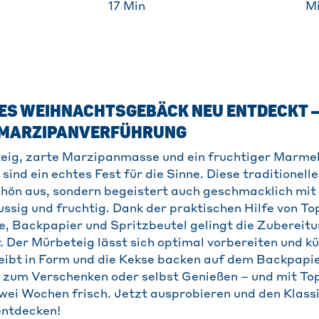
17
Min
Mi
ES WEIHNACHTSGEBÄCK NEU ENTDECKT – M
MARZIPANVERFÜHRUNG
eig, zarte Marzipanmasse und ein fruchtiger Marme
ind ein echtes Fest für die Sinne. Diese traditionelle
hön aus, sondern begeistert auch geschmacklich mit 
ussig und fruchtig. Dank der praktischen Hilfe von To
ie, Backpapier und Spritzbeutel gelingt die Zubereit
. Der Mürbeteig lässt sich optimal vorbereiten und küh
ibt in Form und die Kekse backen auf dem Backpapi
 zum Verschenken oder selbst Genießen – und mit To
 zwei Wochen frisch. Jetzt ausprobieren und den Klass
entdecken!