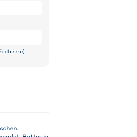
 Erdbeere)
ischen.