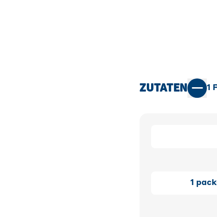
ZUTATEN
1
P
1
pack