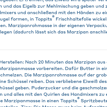
ugeben. Ei trennen, das Eiweiß wird später ver
n und das Eigelb zur Mehlmischung geben und 
dmixers und anschließend mit den Händen zu ei
®
ugel formen, in Toppits
Frischhaltefolie wicke
llen. Marzipanrohmasse in der eigenen Verpack
 legen (dadurch lässt sich das Marzipan anschl
erstellen: Nach 20 Minuten das Marzipan aus 
Marzipanmasse vorbereiten. Dafür Butter in ei
 schmelzen. Die Marzipanrohmasse auf der grob
ine Schüssel reiben. Das verbliebene Eiweiß des
hüssel geben. Puderzucker und die geschmolze
n und alles mit den Quirlen des Handmixers zu 
®
ie Marzipanmasse in einen Toppits
Spritzbeute