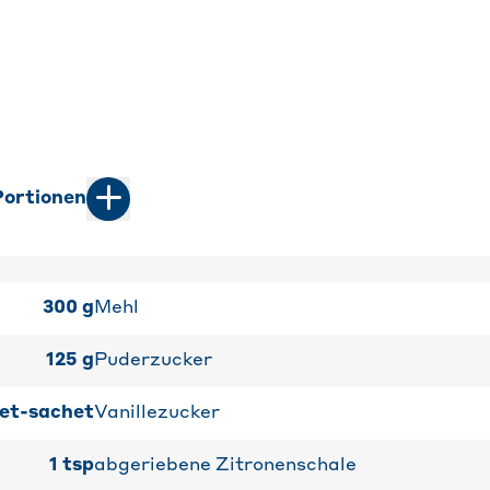
ortionen
300
g
Mehl
125
g
Puderzucker
et-sachet
Vanillezucker
1
tsp
abgeriebene Zitronenschale