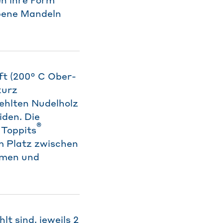
en ihre Form
ebene Mandeln
ft (200° C Ober-
kurz
ehlten Nudelholz
iden. Die
®
 Toppits
m Platz zwischen
hmen und
t sind, jeweils 2