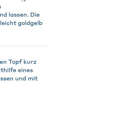
n
d lassen. Die
leicht goldgelb
nen Topf kurz
hilfe eines
assen und mit