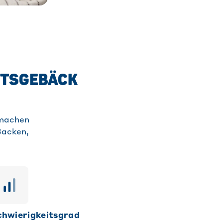
HTSGEBÄCK
 machen
Backen,
Schwierigkeitsgrad