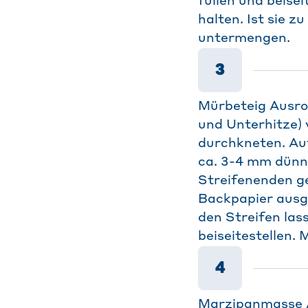
füllen und beise
halten. Ist sie 
untermengen.
3
Mürbeteig Ausro
und Unterhitze) 
durchkneten. Au
ca. 3-4 mm dünn 
Streifenenden ge
Backpapier ausg
den Streifen las
beiseitestellen.
4
Marzipanmasse Au