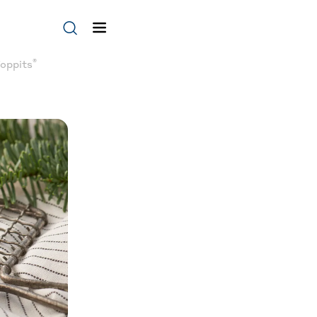
®
Toppits