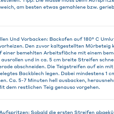
itestellen. Tipp: Die Masse muss beim Aufspritz
zu weich, am besten etwas gemahlene bzw. geri
llen Und Vorbacken: Backofen auf 180° C Umlu
vorheizen. Den zuvor kaltgestellten Mürbeteig 
f einer bemehlten Arbeitsfläche mit einem bem
ausrollen und in ca. 5 cm breite Streifen schne
rade abschneiden. Die Teigstreifen auf ein mit
elegtes Backblech legen. Dabei mindestens 1 c
sen. Ca. 5-7 Minuten hell ausbacken, herausne
 Mit dem restlichen Teig genauso vorgehen.
fspritzen: Sobald die ersten Streifen abgekühl