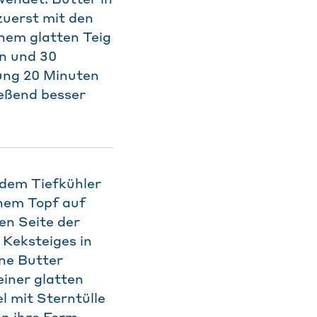
wendet. Butter in
zuerst mit den
nem glatten Teig
ln und 30
ung 20 Minuten
ießend besser
dem Tiefkühler
nem Topf auf
en Seite der
 Keksteiges in
ne Butter
einer glatten
l mit Sterntülle