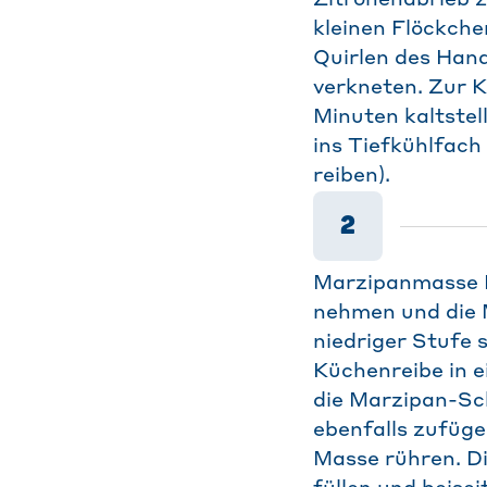
Zitronenabrieb z
kleinen Flöckche
Quirlen des Han
verkneten. Zur K
Minuten kaltste
ins Tiefkühlfach
reiben).
2
Marzipanmasse H
nehmen und die 
niedriger Stufe
Küchenreibe in e
die Marzipan-Sc
ebenfalls zufüge
Masse rühren. D