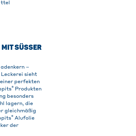
ttel
IT SÜSSER F
ladenkern –
 Leckerei sieht
einer perfekten
®
ppits
Produkten
ung besonders
l lagern, die
er gleichmäßig
®
ppits
Alufolie
iker der