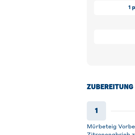
1
p
ZUBEREITUNG
1
Mürbeteig Vorber