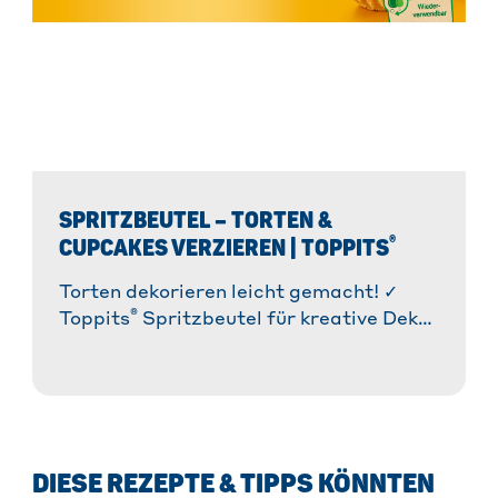
SPRITZBEUTEL – TORTEN &
®
CUPCAKES VERZIEREN | TOPPITS
Torten dekorieren leicht gemacht! ✓
®
Toppits
Spritzbeutel für kreative Deko.
✓ 3 Tüllen inklusive. ✓ Einfache
Anwendung. » Jetzt entdecken und
loslegen!
DIESE REZEPTE & TIPPS KÖNNTEN