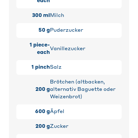
each
300
ml
Milch
50
g
Puderzucker
1
piece-
Vanillezucker
each
1
pinch
Salz
Brötchen (altbacken,
200
g
alternativ Baguette oder
Weizenbrot)
600
g
Äpfel
200
g
Zucker