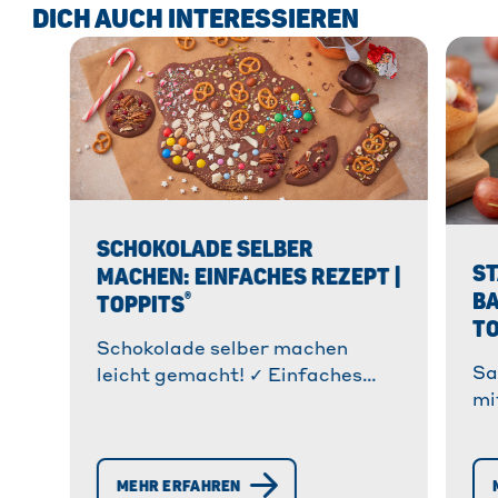
DICH AUCH INTERESSIEREN
SCHOKOLADE SELBER
S
MACHEN: EINFACHES REZEPT |
BA
®
TOPPITS
TO
Schokolade selber machen
Sa
leicht gemacht! ✓ Einfaches
mi
Rezept mit Schokoladenresten.
ba
✓ Deko-Ideen für jeden
An
Geschmack. » Jetzt entdecken
So
und loslegen!
MEHR ERFAHREN