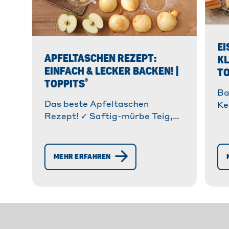
EI
APFELTASCHEN REZEPT:
KL
EINFACH & LECKER BACKEN! |
TO
®
TOPPITS
Ba
Das beste Apfeltaschen
Ke
Rezept! ✓ Saftig-mürbe Teig,
Re
fruchtige Füllung & einfache
Mü
Zubereitung. ✓ Schritt-für-
Ma
Schritt Anleitung + Tipps. »
Ma
MEHR ERFAHREN
Jetzt entdecken!