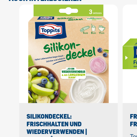
SILIKONDECKEL:
F
FRISCHHALTEN UND
FR
WIEDERVERWENDEN |
To