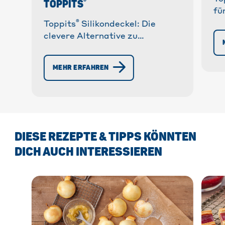
®
TOPPITS
fü
®
Si
Toppits
Silikondeckel: Die
Tr
clevere Alternative zu
wi
Frischhaltefolie! ✓
Me
Wiederverwendbar & flexibel. ✓
MEHR ERFAHREN
Für Kühlschrank & Mikrowelle. »
Mehr erfahren!
DIESE REZEPTE & TIPPS KÖNNTEN
DICH AUCH INTERESSIEREN