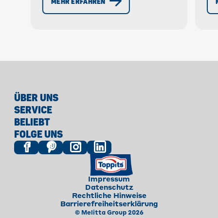
MEHR ERFAHREN
di
Lebensmittelverschwendung! »
nä
Jetzt richtig einfrieren!
ÜBER UNS
SERVICE
BELIEBT
FOLGE UNS
Impressum
Datenschutz
Rechtliche Hinweise
Barrierefreiheitserklärung
© Melitta Group 2026