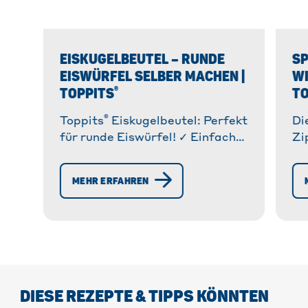
EISKUGELBEUTEL – RUNDE
SP
EISWÜRFEL SELBER MACHEN |
W
®
TOPPITS
TO
®
Toppits
Eiskugelbeutel: Perfekt
Di
für runde Eiswürfel! ✓ Einfach
Zi
befüllen & entnehmen. ✓ 35%
Wi
aufbereitete Reststoffe » Jetzt
Ta
MEHR ERFAHREN
entdecken!
Al
& 
DIESE REZEPTE & TIPPS KÖNNTEN