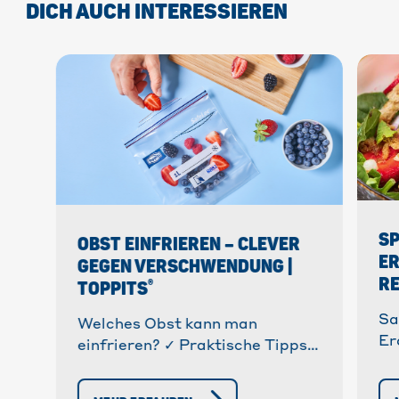
DICH AUCH INTERESSIEREN
SP
OBST EINFRIEREN – CLEVER
ER
GEGEN VERSCHWENDUNG |
RE
®
TOPPITS
Sa
Welches Obst kann man
Er
einfrieren? ✓ Praktische Tipps
✓ 
zum Einfrieren von Obst &
✓ 
Gemüse. ✓ Vermeide