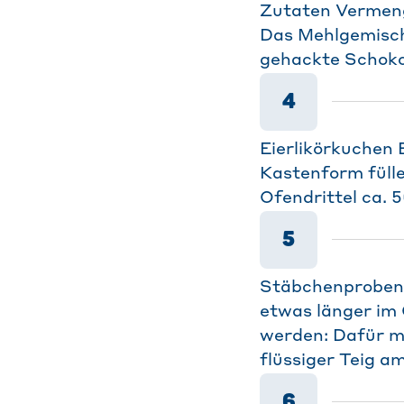
Zutaten Vermenge
Das Mehlgemisch 
gehackte Schoko
4
Eierlikörkuchen 
Kastenform fülle
Ofendrittel ca. 
5
Stäbchenproben-T
etwas länger im
werden: Dafür mi
flüssiger Teig a
6