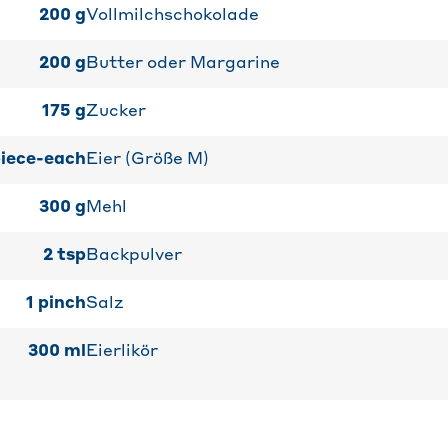
200
g
Vollmilchschokolade
200
g
Butter oder Margarine
175
g
Zucker
iece-each
Eier (Größe M)
300
g
Mehl
2
tsp
Backpulver
1
pinch
Salz
300
ml
Eierlikör