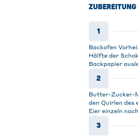
ZUBEREITUNG
1
Backofen Vorheiz
Hälfte der Scho
Backpapier ausl
2
Butter-Zucker-M
den Quirlen des 
Eier einzeln nac
3