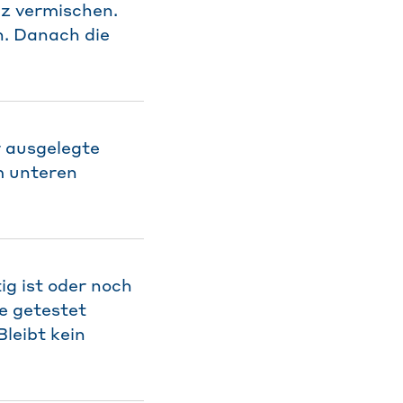
lz vermischen.
n. Danach die
 ausgelegte
m unteren
g ist oder noch
e getestet
leibt kein