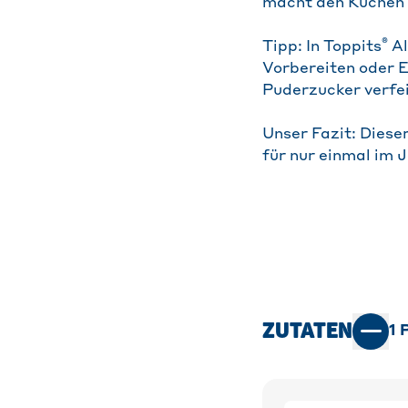
macht den Kuchen b
®
Tipp: In Toppits
Al
Vorbereiten oder E
Puderzucker verfe
Unser Fazit: Diese
für nur einmal im J
ZUTATEN
1
P