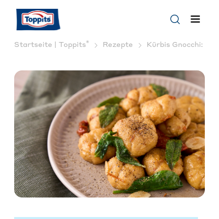
®
Startseite | Toppits
Rezepte
Kürbis Gnocchi: Das