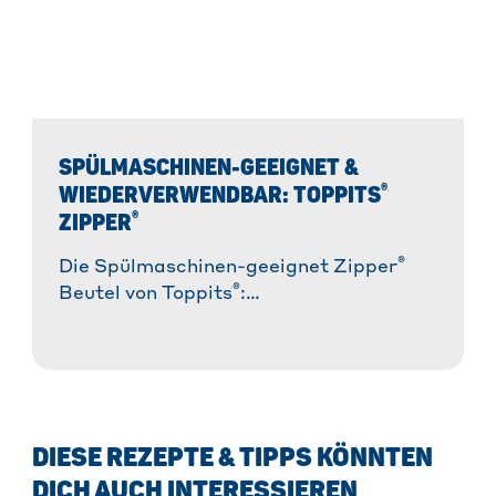
SPÜLMASCHINEN-GEEIGNET &
®
WIEDERVERWENDBAR: TOPPITS
®
ZIPPER
®
Die Spülmaschinen-geeignet Zipper
®
Beutel von Toppits
:
Wiederverwendbares Allround-Talent in
der Küche und im Alltag. Vielseitig,
reißfest, dicht & nachhaltig!
DIESE REZEPTE & TIPPS KÖNNTEN
DICH AUCH INTERESSIEREN