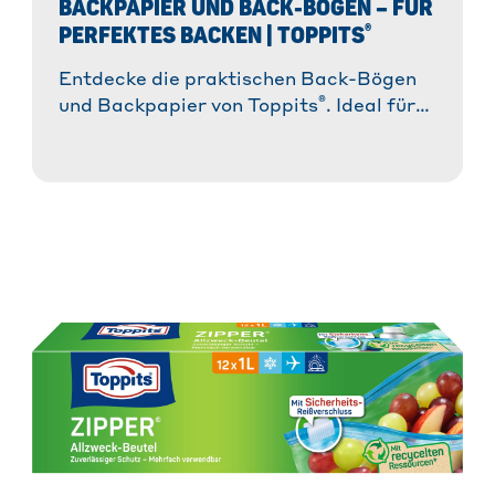
BACKPAPIER UND BACK-BÖGEN – FÜR
®
PERFEKTES BACKEN | TOPPITS
Entdecke die praktischen Back-Bögen
®
und Backpapier von Toppits
. Ideal für
müheloses Backen ohne Ankleben und
für perfekte Ergebnisse!