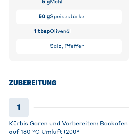
5
g
Mehl
50
g
Speisestärke
1
tbsp
Olivenöl
Salz, Pfeffer
ZUBEREITUNG
1
Kürbis Garen und Vorbereiten: Backofen
auf 180 °C Umluft (200°