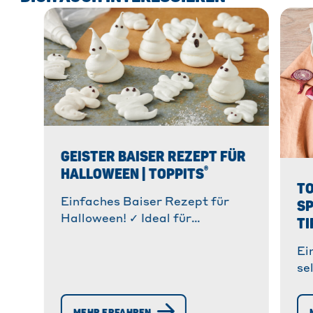
GEISTER BAISER REZEPT FÜR
®
HALLOWEEN | TOPPITS
TO
Einfaches Baiser Rezept für
SP
Halloween! ✓ Ideal für
TI
Kinderpartys & zum
®
Ei
Selbermachen. ✓ Mit Toppits
se
Produkten gelingt's garantiert!
Ri
» Jetzt entdecken!
Ti
MEHR ERFAHREN