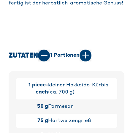
fertig ist der herbstlich-aromatische Genuss!
ZUTATEN
1
Portionen
1
piece-
kleiner Hokkaido-Kürbis
each
(ca. 700 g)
50
g
Parmesan
75
g
Hartweizengrieß