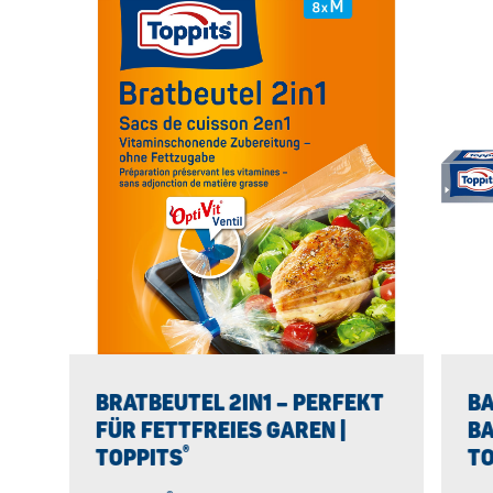
BRATBEUTEL 2IN1 – PERFEKT
BA
FÜR FETTFREIES GAREN |
BA
®
TOPPITS
TO