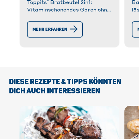
®
Toppits
Bratbeutel 2in1:
Ba
Vitaminschonendes Garen ohne
lä
Fett im Ofen & Mikrowelle.✓
To
®
OptiVit
Ventil ✓ Kalte Seite für
ko
MEHR ERFAHREN
einfache Entnahme. » Jetzt
Ba
entdecken!
Al
DIESE REZEPTE & TIPPS KÖNNTEN
DICH AUCH INTERESSIEREN