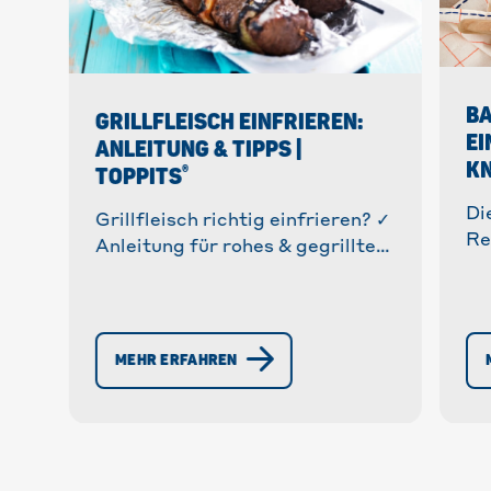
BA
GRILLFLEISCH EINFRIEREN:
EI
ANLEITUNG & TIPPS |
K
®
TOPPITS
Di
Grillfleisch richtig einfrieren? ✓
Re
Anleitung für rohes & gegrilltes
Kn
Fleisch ✓ Haltbarkeit ✓ Tipps &
Al
Tricks ✓ Vermeidung von
Ba
Gefrierbrand » Mehr!
pe
MEHR ERFAHREN
Gr
zu