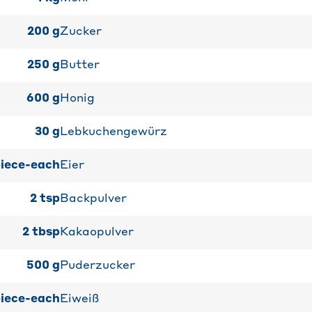
200
g
Zucker
250
g
Butter
600
g
Honig
30
g
Lebkuchengewürz
iece-each
Eier
2
tsp
Backpulver
2
tbsp
Kakaopulver
500
g
Puderzucker
iece-each
Eiweiß