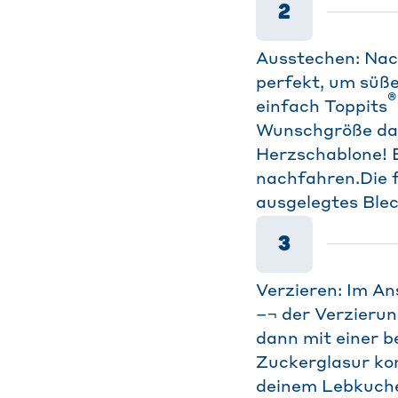
2
Ausstechen: Nach
perfekt, um süße
®
einfach Toppits
Wunschgröße dara
Herzschablone! E
nachfahren.Die f
ausgelegtes Blec
3
Verzieren: Im A
–¬ der Verzierun
dann mit einer b
Zuckerglasur ko
deinem Lebkuche