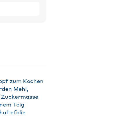
 Topf zum Kochen
rden Mehl,
e Zuckermasse
inem Teig
haltefolie