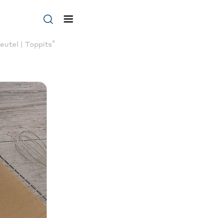
®
utel | Toppits