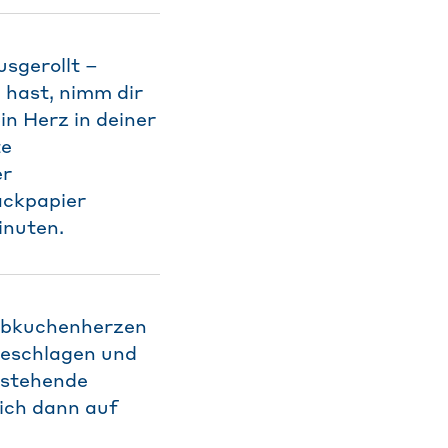
usgerollt –
 hast, nimm dir
in Herz in deiner
te
er
ckpapier
inuten.
Lebkuchenherzen
geschlagen und
tstehende
ich dann auf