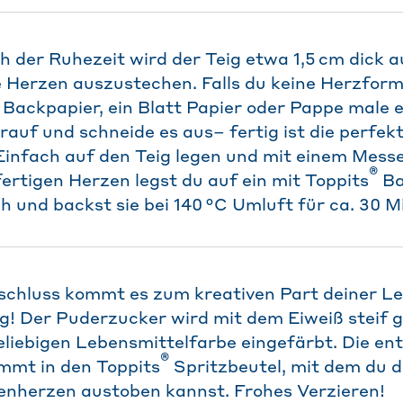
 der Ruhezeit wird der Teig etwa 1,5 cm dick a
 Herzen auszustechen. Falls du keine Herzform
Backpapier, ein Blatt Papier oder Pappe male e
uf und schneide es aus– fertig ist die perfek
infach auf den Teig legen und mit einem Mess
®
ertigen Herzen legst du auf ein mit Toppits
Ba
h und backst sie bei 140 °C Umluft für ca. 30 M
nschluss kommt es zum kreativen Part deiner 
g! Der Puderzucker wird mit dem Eiweiß steif 
eliebigen Lebensmittelfarbe eingefärbt. Die en
®
mmt in den Toppits
Spritzbeutel, mit dem du d
nherzen austoben kannst. Frohes Verzieren!