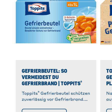
GEFRIERBEUTEL: SO
TO
VERMEIDEST DU
GE
®
GEFRIERBRAND | TOPPITS
PL
®
Toppits
Gefrierbeutel schützen
Na
zuverlässig vor Gefrierbrand.
au
Ideal zum Einfrieren von Obst,
di
Gemüse, Fleisch & Brot. » Mehr
Ge