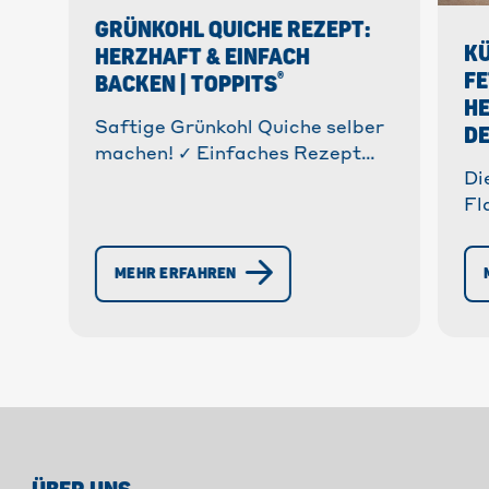
GRÜNKOHL QUICHE REZEPT:
K
HERZHAFT & EINFACH
FE
®
BACKEN | TOPPITS
HE
Saftige Grünkohl Quiche selber
D
machen! ✓ Einfaches Rezept
Di
mit Schritt-für-Schritt
Fl
Anleitung. ✓ Perfekt für Reste. »
Fe
Jetzt Rezept entdecken &
kö
backen!
MEHR ERFAHREN
Kl
da