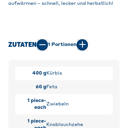
aufwärmen – schnell, lecker und herbstlich!
ZUTATEN
1
Portionen
400
g
Kürbis
60
g
Feta
1
piece-
Zwiebeln
each
1
piece-
Knoblauchzehe