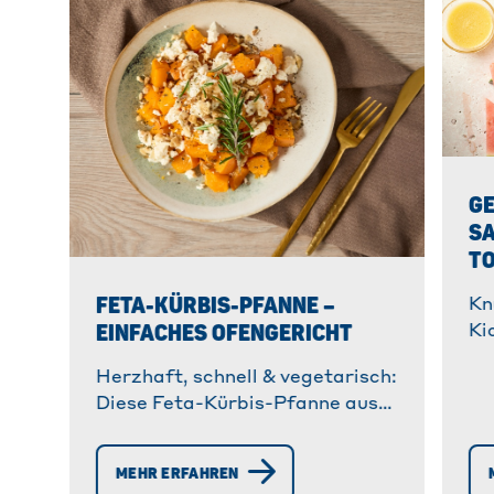
G
SA
TO
FETA-KÜRBIS-PFANNE –
Kn
EINFACHES OFENGERICHT
Ki
Wa
Herzhaft, schnell & vegetarisch:
Ei
Diese Feta-Kürbis-Pfanne aus
zu
dem Ofen vereint Röstaromen
Ta
mit cremigem Käse – ideal für
MEHR ERFAHREN
Herbsttage und wenig