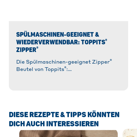
SPÜLMASCHINEN-GEEIGNET &
®
WIEDERVERWENDBAR: TOPPITS
®
ZIPPER
®
Die Spülmaschinen-geeignet Zipper
®
Beutel von Toppits
:
Wiederverwendbares Allround-Talent in
der Küche und im Alltag. Vielseitig,
reißfest, dicht & nachhaltig!
DIESE REZEPTE & TIPPS KÖNNTEN
DICH AUCH INTERESSIEREN