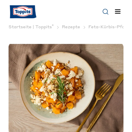
®
Startseite | Toppits
Rezepte
Feta-Kürbis-Pfanne: