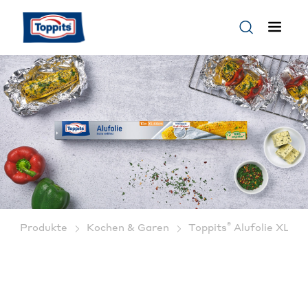
®
Produkte
Kochen & Garen
Toppits
Alufolie XL: Ex