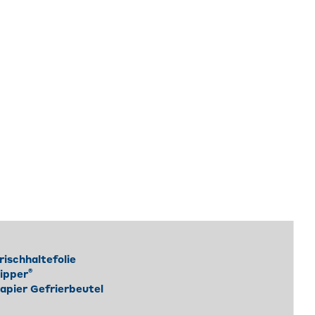
rischhaltefolie
®
ipper
apier Gefrierbeutel